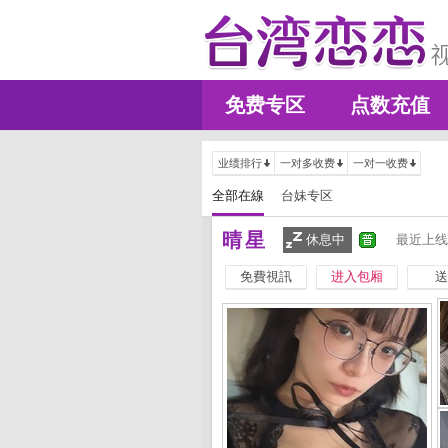
免费专区
点数充值
业绩排行
一对多收费
一对一收费
全部在線
台妹专区
晴星
休息中
最近上线
免費視訊
进入包厢
送