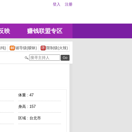
登入
注册
反映
赚钱联盟专区
纯)
辅导级(暧昧)
限制级(火辣)
体重 : 47
身高 : 157
区域 : 台北市