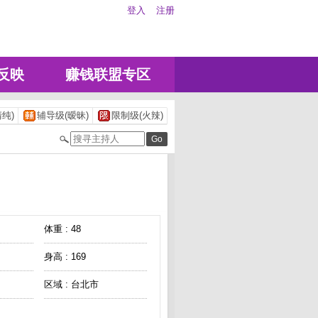
登入
注册
反映
赚钱联盟专区
纯)
辅导级(暧昧)
限制级(火辣)
体重 : 48
身高 : 169
区域 : 台北市