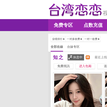
免费专区
点数充值
业绩排行
一对多收费
一对一收费
全部在線
台妹专区
知之
休息中
最近上线
免費視訊
进入包厢
送