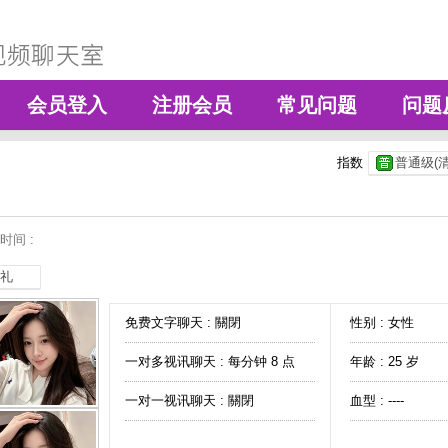
会员登入
注册会员
常见问题
问题
指数
普通级(清
时间 :
礼
免费文字聊天 :
關閉
性别 : 女性
一对多视讯聊天 :
每分钟 8 点
年龄 : 25 岁
一对一视讯聊天 :
關閉
血型 : ----