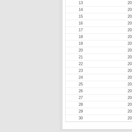
13
20
14
20
15
20
16
20
17
20
18
20
19
20
20
20
21
20
22
20
23
20
24
20
25
20
26
20
27
20
28
20
29
20
30
20